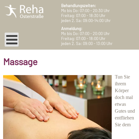
Behandlungszeiten:
Mo bis Do: 07:00 - 20:30 Uhr
Freitag: 07:00 - 18:30 Uhr
jeden 2. Sa: 09:00-14:00 Uhr
Anmeldung:
Mo bis Do: 07:00 - 20:00 Uhr
Freitag: 07:00 - 18:00 Uhr
jeden 2. Sa: 09:00 - 13:00 Uhr
Massage
Tun Sie
ihrem
Körper
doch mal
etwas
Gutes und
entfliehen
Sie dem