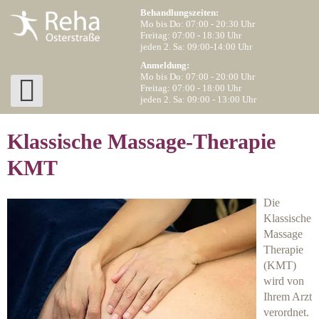
Behandlungszeiten:
Mo bis Do: 07:00 - 20:30 Uhr
Freitag: 07:00 - 18:30 Uhr
jeden 2. Sa: 09:00-14:00 Uhr
Anmeldung:
Mo bis Do: 07:00 - 20:00 Uhr
Freitag: 07:00 - 18:00 Uhr
jeden 2. Sa: 09:00 - 13:00 Uhr
Klassische Massage-Therapie
KMT
Die
Klassische
Massage
Therapie
(KMT)
wird von
Ihrem Arzt
verordnet.